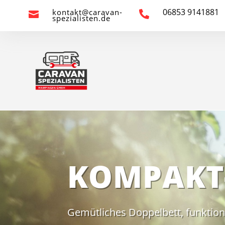
06853 9141881
kontakt@caravan-


spezialisten.de
KOMPAKT
Gemütliches Doppelbett, funktio