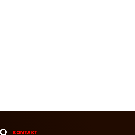

KONTAKT